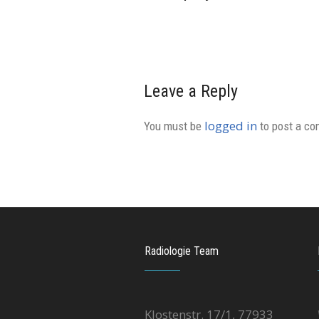
Leave a Reply
logged in
You must be
to post a c
Radiologie Team
Klostenstr. 17/1, 77933